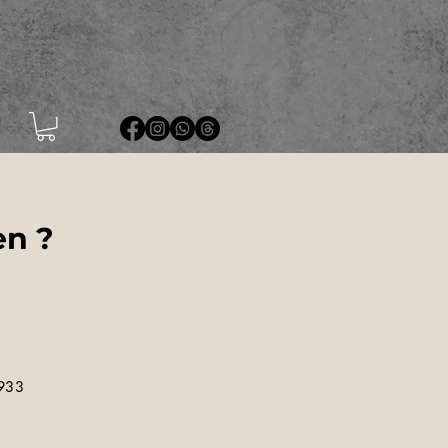
en ?
7933