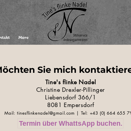
ntakt
More
öchten Sie mich kontaktier
Tine's flinke Nadel
Christine Drexler-Pillinger
Liebensdorf 366/1
8081 Empersdorf
Mail:
tinesflinkenadel@gmail.com
| Tel: +43 (0) 664 655 
Termin über WhattsApp buchen.